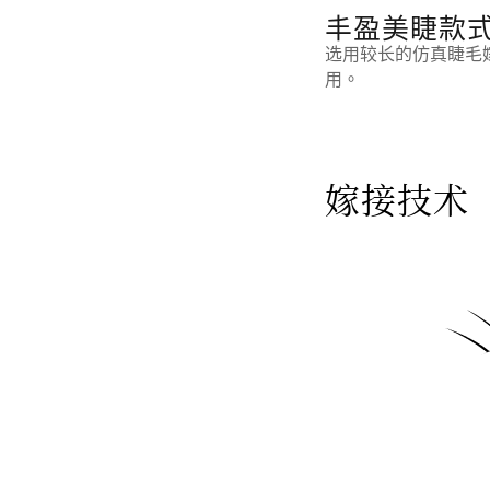
丰盈美睫款
选用较长的仿真睫毛
用。
嫁接技术