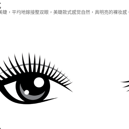
式
美睫，平均地嫁接整双眼，美睫款式感觉自然，具明亮的裸妆感