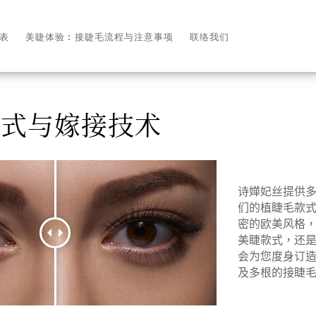
表
美睫体验︰接睫毛流程与注意事项
联络我们
款式与嫁接技术
诗嬅妃丝提供
们的植睫毛款
密的欧美风格
美睫款式，还
会为您度身订
及多根的接睫