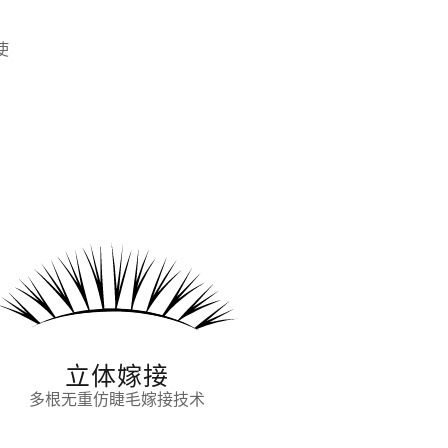
使
立体嫁接
多根无重仿睫毛嫁接技术