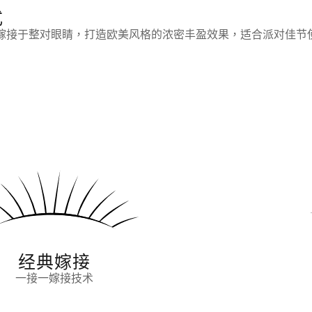
式
嫁接于整对眼睛，打造欧美风格的浓密丰盈效果，适合派对佳节
经典嫁接
一接一嫁接技术