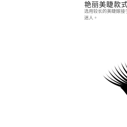
艳丽美睫款
选用较长的美睫嫁接
迷人。